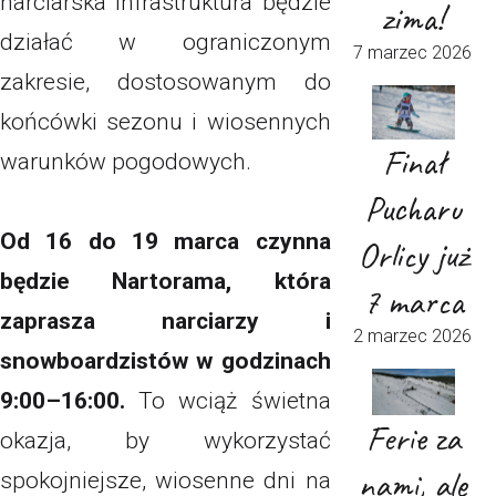
narciarska infrastruktura będzie
zima!
działać w ograniczonym
7 marzec 2026
zakresie, dostosowanym do
końcówki sezonu i wiosennych
Finał
warunków pogodowych.
Pucharu
Od 16 do 19 marca czynna
Orlicy już
będzie Nartorama, która
7 marca
zaprasza narciarzy i
2 marzec 2026
snowboardzistów w godzinach
9:00–16:00.
To wciąż świetna
Ferie za
okazja, by wykorzystać
nami, ale
spokojniejsze, wiosenne dni na