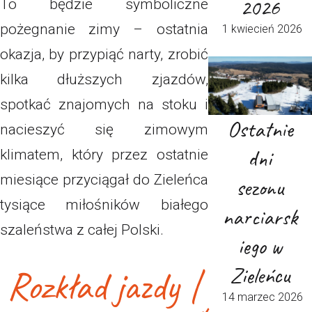
2026
To będzie symboliczne
pożegnanie zimy – ostatnia
1 kwiecień 2026
okazja, by przypiąć narty, zrobić
kilka dłuższych zjazdów,
spotkać znajomych na stoku i
Ostatnie
nacieszyć się zimowym
dni
klimatem, który przez ostatnie
miesiące przyciągał do Zieleńca
sezonu
tysiące miłośników białego
narciarsk
szaleństwa z całej Polski.
iego w
Zieleńcu
Rozkład jazdy |
14 marzec 2026