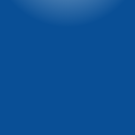
marketing@winterpol.eu
tel: 74 869 71 10
e-mail: recepcja@szarotka.eu