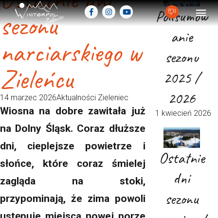
Podsumow
sezonu
anie
narciarskiego w
sezonu
Zieleńcu
2025 /
2026
14 marzec 2026
Aktualności Zieleniec
Wiosna na dobre zawitała już
1 kwiecień 2026
na Dolny Śląsk. Coraz dłuższe
dni, cieplejsze powietrze i
Ostatnie
słońce, które coraz śmielej
dni
zagląda na stoki,
sezonu
przypominają, że zima powoli
ustępuje miejsca nowej porze