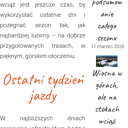
podsumow
wciąż jest jeszcze czas, by
anie
wykorzystać ostatnie dni i
całego
pożegnać sezon tak, jak
sezonu
najbardziej lubimy – na dobrze
przygotowanych trasach, w
11 marzec 2026
pięknym, górskim otoczeniu.
Wiosna w
Ostatni tydzień
górach,
jazdy
ale na
stokach
wciąż
W najbliższych dniach