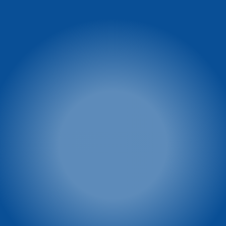
Informacja o warunkach
Winterpol Zieleniec
na stoku
Ul. Zieleniec 72a
57-340 Duszniki-Zdrój
facebook.com/Winterpol
tel: 74 8660 431
tel: 74 866 04 39
e-mail:
tel: 722 230 479
winterpol@winterpol.eu
Szkoła T&T
Wypożyczalnia T&T
Zieleniec 72
Zieleniec 72
57-340 Duszniki-Zdrój
57-340 Duszniki-Zdrój
tel: 603 23 66 72
tel: 603 23 66 72
tel: 601 44 48 44
Winterpol marketing
Vital & SPA Resort
Szarotka
(media, reklama, współpraca,
powierzchnie reklamowe)
Ul. Zieleniec 72
tel. 722 230 479
57-340 Duszniki-Zdrój
e-mail:
tel: 74 869 71 00