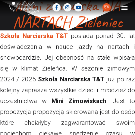
Mini zimowiska NA
NARTACH Zieleniec
Szkoła Narciarska T&T
posiada ponad 30. la
doświadczania w nauce jazdy na nartach i
snowboardzie. Jej obecność na stałe wpisała
się w klimat Zieleńca. W sezonie zimowym
2024 / 2025
Szkoła Narciarska T&T
już po raz
kolejny zaprasza wszystkie dzieci i młodzież do
uczestnictwa w
Mini Zimowiskach
. Jest to
propozycja propozycją skierowaną jest do osób
które chciałyby zagwarantować swoim
pociechom ciekawe spędzenie czasu w