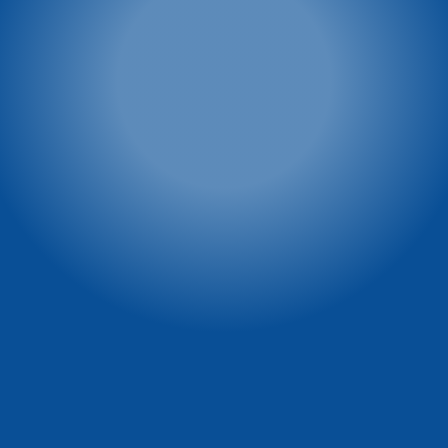
Zieleniec 72
Zieleniec 72
57-340 Duszniki-Zdrój
57-340 Duszniki-Zdrój
tel: 603 23 66 72
tel: 603 23 66 72
tel: 601 44 48 44
Winterpol marketing
Vital & SPA Resort
Szarotka
(media, reklama, współpraca,
powierzchnie reklamowe)
Ul. Zieleniec 72
tel. 722 230 479
57-340 Duszniki-Zdrój
e-mail:
tel: 74 869 71 00
marketing@winterpol.eu
tel: 74 869 71 10
e-mail: recepcja@szarotka.eu