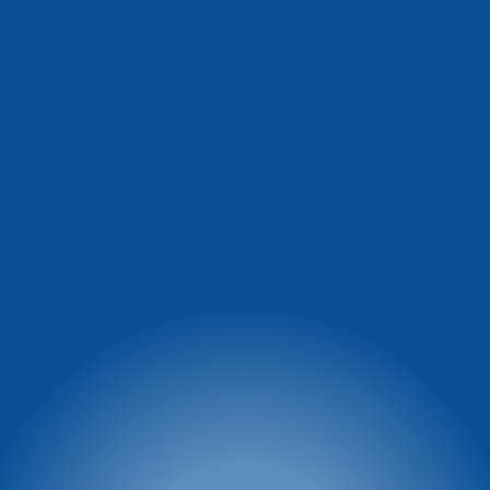
Informacja o warunkach
Winterpol Zieleniec
na stoku
Ul. Zieleniec 72a
57-340 Duszniki-Zdrój
facebook.com/Winterpol
tel: 74 8660 431
tel: 74 866 04 39
e-mail:
tel: 722 230 479
winterpol@winterpol.eu
Szkoła T&T
Wypożyczalnia T&T