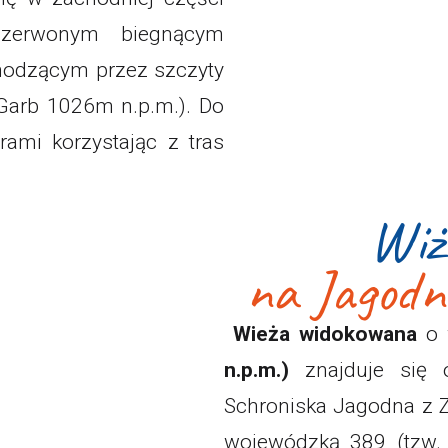
czerwonym biegnącym
chodzącym przez szczyty
 Garb 1026m n.p.m.). Do
ami korzystając z tras
Wiż
na Jagodn
Wieża widokowana
o 
n.p.m.)
znajduje się 
Schroniska Jagodna z 
wojewódzką 389 (tzw. 