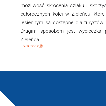
możliwość skrócenia szlaku i skorzy
całorocznych kolei w Zieleńcu, któr
jesiennym są dostępne dla turystów 
Drugim sposobem jest wycieczka p
Zieleńca.
Lokalizacja
Informacja o
Winterpol Zieleniec
warunkach na stoku
Ul. Zieleniec 72a
57-340 Duszniki-Zdrój
facebook.com/Winterpol
tel: 74 8660 431
tel: 74 866 04 39
e-mail:
tel: 722 230 479