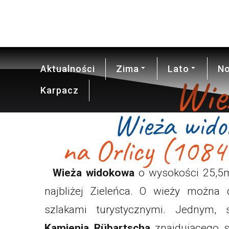
19.6°C
Aktualności
Zima
Lato
No
Wie
Karpacz
Wieża wido
na Orlicy (1084
Wieża widokowa
o wysokości 25,
najbliżej Zieleńca. O wieży można d
szlakami turystycznymi. Jednym, 
Kamienia Rübartscha
znajdującego s