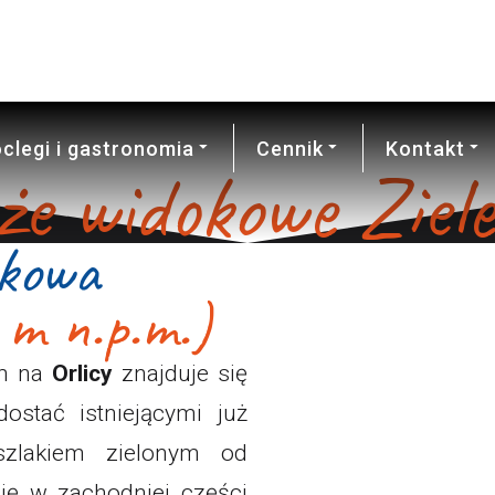
AKTUALNE
KAMERY
WARUNKI
clegi i gastronomia
Cennik
Kontakt
że widokowe Ziele
kowa
 m n.p.m.)
5m na
Orlicy
znajduje się
ostać istniejącymi już
szlakiem zielonym od
ię w zachodniej części