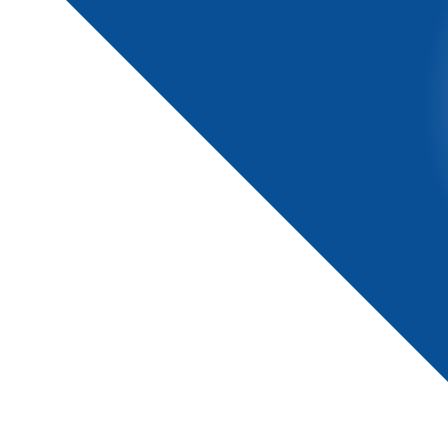
winterpol@winterpol.eu
Szkoła T&T
Wypożyczalnia T&T
Zieleniec 72
Zieleniec 72
57-340 Duszniki-Zdrój
57-340 Duszniki-Zdrój
tel: 603 23 66 72
tel: 603 23 66 72
tel: 601 44 48 44
Winterpol marketing
Vital & SPA Resort
Szarotka
(media, reklama,
współpraca, powierzchnie
Ul. Zieleniec 72
reklamowe)
57-340 Duszniki-Zdrój
tel. 722 230 479
tel: 74 869 71 00
e-mail:
tel: 74 869 71 10
marketing@winterpol.eu
e-mail:
recepcja@szarotka.eu