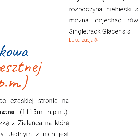
rozpoczyna niebieski 
można dojechać równ
Singletrack Glacensis.
Lokalizacja
kowa
esztnej
.m.)
o czeskiej stronie na
sztna
(1115m n.p.m.).
zkę z Zieleńca na którą
. Jednym z nich jest