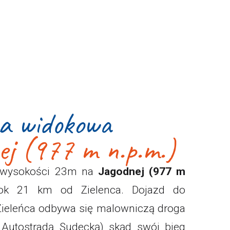
a widokowa
ej (977 m n.p.m.)
wysokości 23m na
Jagodnej (977 m
ok 21 km od Zielenca. Dojazd do
Zieleńca odbywa się malowniczą droga
Autostradą Sudecką) skąd swój bieg