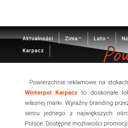
17.4°C
Aktualności
Zima
Lato
No
Pow
Karpacz
Powierzchnie reklamowe na stokac
Winterpol Karpacz
to doskonałe lok
własnej marki. Wyraźny branding prz
sercu jednego z największych ośr
Polsce. Dostępne możliwości promocji