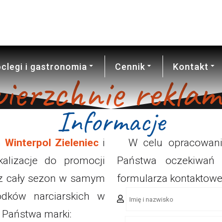
AKTUALNE
KAMERY
WARUNKI
clegi i gastronomia
Cennik
Kontakt
ierzchnie rekla
Informacje
h
Winterpol Zieleniec
i
W celu opracowania
alizacje do promocji
Państwa oczekiwań 
ez cały sezon w samym
formularza kontaktow
odków narciarskich w
 Państwa marki: