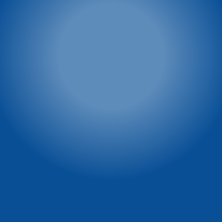
Szkoła T&T
Wypożyczalnia T&T
Zieleniec 72
Zieleniec 72
57-340 Duszniki-Zdrój
57-340 Duszniki-Zdrój
tel: 603 23 66 72
tel: 603 23 66 72
tel: 601 44 48 44
Winterpol marketing
Vital & SPA Resort
Szarotka
(media, reklama, współpraca,
powierzchnie reklamowe)
Ul. Zieleniec 72
tel. 722 230 479
57-340 Duszniki-Zdrój
e-mail:
tel: 74 869 71 00
marketing@winterpol.eu
tel: 74 869 71 10
e-mail: recepcja@szarotka.eu