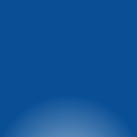
Informacja o warunkach
Winterpol Zieleniec
na stoku
Ul. Zieleniec 72a
57-340 Duszniki-Zdrój
facebook.com/Winterpol
tel: 74 8660 431
tel: 74 866 04 39
e-mail:
tel: 722 230 479
winterpol@winterpol.eu