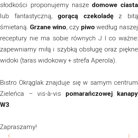
słodkości proponujemy nasze
domowe ciasta
lub fantastyczną,
gorącą czekoladę
z bit
śmietaną.
Grzane wino
, czy
piwo
według nasze
receptury nie ma sobie równych J I co ważne:
zapewniamy miłą i szybką obsługę oraz piękne
widoki (taras widokowy + strefa Aperola).
Bistro Okrąglak znajduje się w samym centrum
Zieleńca – vis-à-vis
pomarańczowej kanapy
W3
.
Zapraszamy!