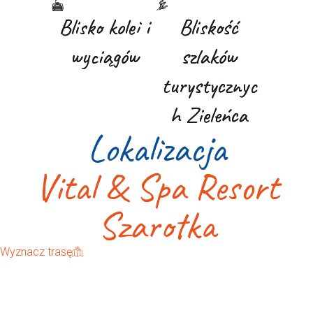
Blisko kolei i
Blisko kolei i
Bliskość
Bliskość
wyciągów
wyciągów
szlaków
szlaków
turystycznyc
turystycznyc
h Zieleńca
h Zieleńca
Lokalizacja
Vital & Spa Resort
Szarotka
Wyznacz trasę