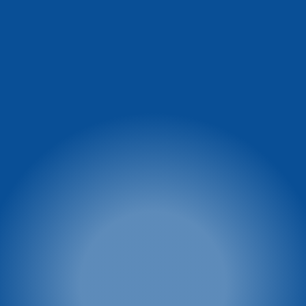
Informacja o warunkach
Winterpol Zieleniec
na stoku
Ul. Zieleniec 72a
57-340 Duszniki-Zdrój
facebook.com/Winterpol
tel: 74 8660 431
tel: 74 866 04 39
e-mail:
tel: 722 230 479
winterpol@winterpol.eu
Szkoła T&T
Wypożyczalnia T&T
Zieleniec 72
Zieleniec 72
57-340 Duszniki-Zdrój
57-340 Duszniki-Zdrój
tel: 603 23 66 72
tel: 603 23 66 72
tel: 601 44 48 44