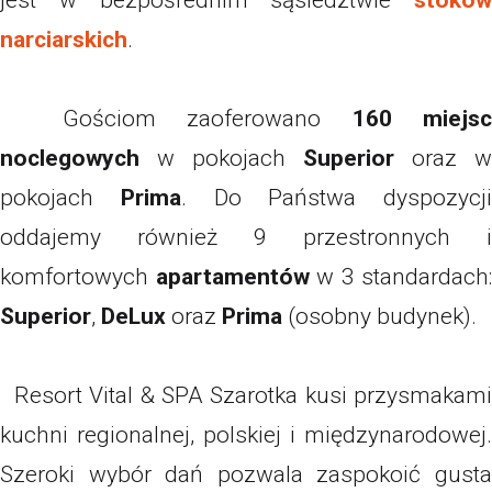
jest w bezpośrednim sąsiedztwie
stoków
narciarskich
.
Gościom zaoferowano
160 miejs
noclegowych
w pokojach
Superior
oraz w
pokojach
Prima
. Do Państwa dyspozycji
oddajemy również 9 przestronnych i
komfortowych
apartamentów
w 3 standardach:
Superior
,
DeLux
oraz
Prima
(osobny budynek).
Resort Vital & SPA Szarotka kusi przysmakami
kuchni regionalnej, polskiej i międzynarodowej.
Szeroki wybór dań pozwala zaspokoić gusta