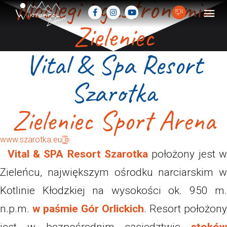
Noclegi i gastronomia
Zieleniec
Vital & Spa Resort
Szarotka
Zieleniec Sport Arena
www.szarotka.eu
Vital & SPA Resort Szarotka
położony jest 
Zieleńcu, największym ośrodku narciarskim w
Kotlinie Kłodzkiej na wysokości ok. 950 m.
n.p.m.
w paśmie Gór Orlickich
. Resort położony