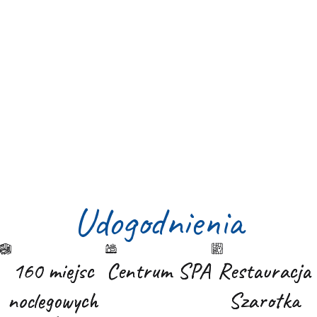
Udogodnienia
160 miejsc
160 miejsc
Centrum SPA
Centrum SPA
Restauracja
Restauracja
noclegowych
noclegowych
Szarotka
Szarotka