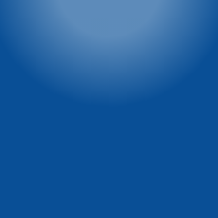
Winterpol marketing
Vital & SPA Resort
Szarotka
(media, reklama, współpraca,
powierzchnie reklamowe)
Ul. Zieleniec 72
tel. 722 230 479
57-340 Duszniki-Zdrój
e-mail:
tel: 74 869 71 00
marketing@winterpol.eu
tel: 74 869 71 10
e-mail: recepcja@szarotka.eu