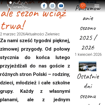
Podsumow
ale sezon wciąż
anie
trwa!
sezonu
2 marzec 2026
Aktualności Zieleniec
2025 /
Za nami sześć tygodni pięknej,
2026
zimowej przygody. Od połowy
1 kwiecień 2026
stycznia do końca lutego
przyjeżdżali do nas goście z
Ostatnie
różnych stron Polski – rodziny,
dzieci, młodzież i całe szkolne
dni
grupy. Każdy z własnymi
sezonu
planami, ale z jednym