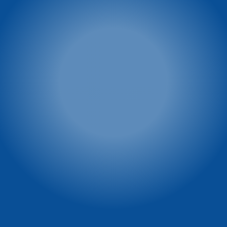
winterpol@winterpol.eu
Szkoła T&T
Wypożyczalnia T&T
Zieleniec 72
Zieleniec 72
57-340 Duszniki-Zdrój
57-340 Duszniki-Zdrój
tel: 603 23 66 72
tel: 603 23 66 72
tel: 601 44 48 44
Winterpol marketing
Vital & SPA Resort
Szarotka
(media, reklama, współpraca,
powierzchnie reklamowe)
Ul. Zieleniec 72
tel. 722 230 479
57-340 Duszniki-Zdrój
e-mail:
tel: 74 869 71 00
marketing@winterpol.eu
tel: 74 869 71 10
e-mail: recepcja@szarotka.eu