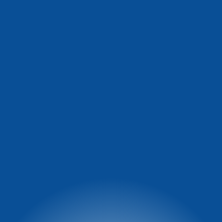
Informacja o warunkach
Winterpol Zieleniec
na stoku
Ul. Zieleniec 72a
57-340 Duszniki-Zdrój
facebook.com/Winterpol
tel: 74 8660 431
tel: 74 866 04 39
e-mail:
tel: 722 230 479