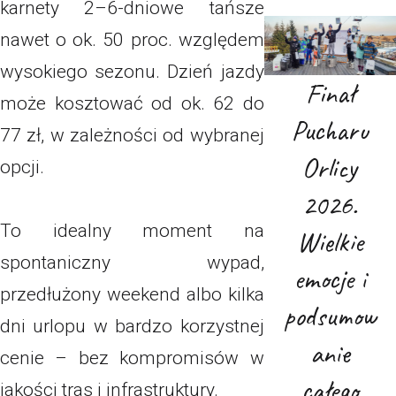
karnety 2–6-dniowe tańsze
nawet o ok. 50 proc. względem
wysokiego sezonu. Dzień jazdy
Finał
może kosztować od ok. 62 do
Pucharu
77 zł, w zależności od wybranej
Orlicy
opcji.
2026.
To idealny moment na
Wielkie
spontaniczny wypad,
emocje i
przedłużony weekend albo kilka
podsumow
dni urlopu w bardzo korzystnej
anie
cenie – bez kompromisów w
całego
jakości tras i infrastruktury.