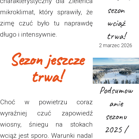
charakterystyczny dla Zieleńca
sezon
mikroklimat, który sprawiły, że
wciąż
zimę czuć było tu naprawdę
trwa!
długo i intensywnie.
2 marzec 2026
Sezon jeszcze
trwa!
Podsumow
anie
Choć w powietrzu coraz
wyraźniej czuć zapowiedź
sezonu
wiosny, śniegu na stokach
2025 /
wciąż jest sporo. Warunki nadal