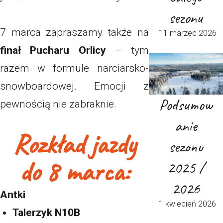
sezonu
7 marca zapraszamy także na
11 marzec 2026
finał Pucharu Orlicy
– tym
razem w formule narciarsko-
snowboardowej. Emocji z
Podsumow
pewnością nie zabraknie.
anie
Rozkład jazdy
sezonu
do 8 marca:
2025 /
2026
Antki
1 kwiecień 2026
Talerzyk N10B