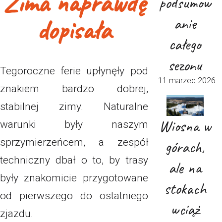
Zima naprawdę
podsumow
dopisała
anie
całego
sezonu
Tegoroczne ferie upłynęły pod
11 marzec 2026
znakiem bardzo dobrej,
stabilnej zimy. Naturalne
Wiosna w
warunki były naszym
sprzymierzeńcem, a zespół
górach,
techniczny dbał o to, by trasy
ale na
były znakomicie przygotowane
stokach
od pierwszego do ostatniego
wciąż
zjazdu.