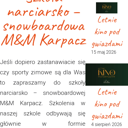
narciarsko –
Letnie
snowboardowa
kino pod
M&M Karpacz
gwiazdami
15 maj 2026
Jeśli dopiero zastanawiacie się
czy sporty zimowe są dla Was
to zapraszamy do szkoły
Letnie
narciarsko – snowboardowej
kino pod
M&M Karpacz. Szkolenia w
gwiazdami
naszej szkole odbywają się
głównie w formie
4 sierpień 2026