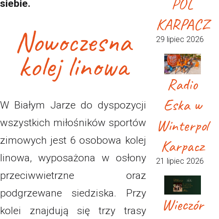
POL
siebie.
KARPACZ
Nowoczesna
29 lipiec 2026
kolej linowa
Radio
Eska w
W Białym Jarze do dyspozycji
Winterpol
wszystkich miłośników sportów
zimowych jest 6 osobowa kolej
Karpacz
linowa, wyposażona w osłony
21 lipiec 2026
przeciwwietrzne oraz
podgrzewane siedziska. Przy
Wieczór
kolei znajdują się trzy trasy