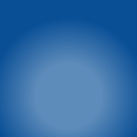
Informacja o
Winterpol Karpacz
warunkach na stoku
Ul. Turystyczna 5
58-540 Karpacz
facebook.com/WinterpolKarpacz
tel. 74 8660 431
tel.: 601 449 545
e-mail:
winterpol@winterpol.eu
Szkoła narciarsko -
Wypożyczalnia M&M
snowboardowa
tel. 886 526 747
Biuro 1: Przy Restauracji
e-mail:
biuro@mmkarpacz.pl
Dziki Wodospad
tel. 601 334 433
Biuro 2: przy dolnej stacji
kolei linowej
tel. 886 527 691
Winterpol marketing
Villa Winterpol
(media, reklama,
ul. Turystyczna 5
współpraca, powierzchnie
58-540 Karpacz