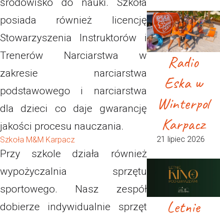
środowisko do nauki. Szkoła
posiada również licencję
Stowarzyszenia Instruktorów i
Trenerów Narciarstwa w
Radio
zakresie narciarstwa
Eska w
podstawowego i narciarstwa
Winterpol
dla dzieci co daje gwarancję
Karpacz
jakości procesu nauczania.
21 lipiec 2026
Szkoła M&M Karpacz
Przy szkole działa również
wypożyczalnia sprzętu
sportowego. Nasz zespół
Letnie
dobierze indywidualnie sprzęt