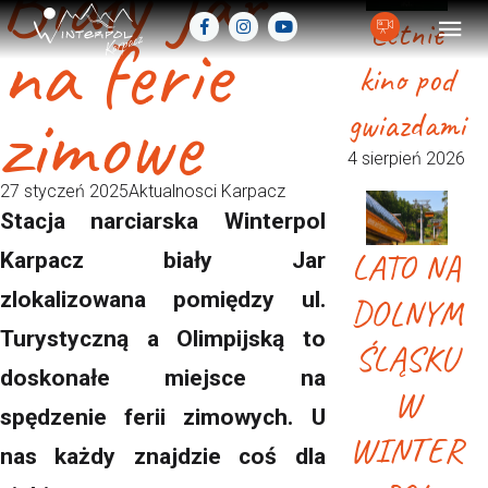
Biały Jar
Letnie
na ferie
kino pod
zimowe
gwiazdami
4 sierpień 2026
27 styczeń 2025
Aktualnosci Karpacz
Stacja narciarska Winterpol
LATO NA
Karpacz biały Jar
zlokalizowana pomiędzy ul.
DOLNYM
Turystyczną a Olimpijską to
ŚLĄSKU
doskonałe miejsce na
W
spędzenie ferii zimowych. U
WINTER
nas każdy znajdzie coś dla