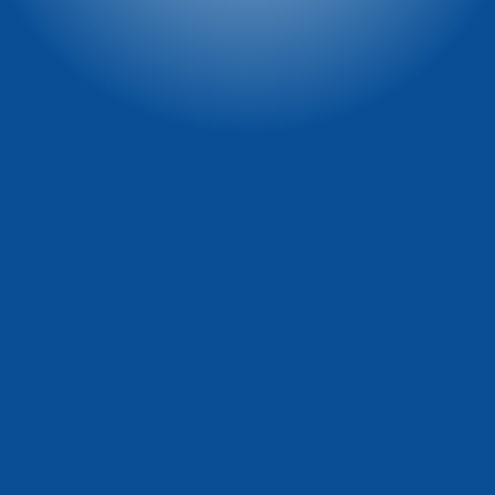
reklamowe)
tel. 661 277 777
tel. 722 230 479
e-mail:
e-mail:
recepcja@winterpol.eu
marketing@winterpol.eu