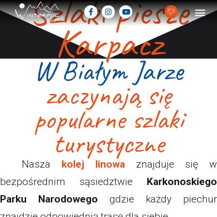
Szlaki piesze
Karpacz
W Białym Jarze
zaczynają się
popularne szlaki
turystyczne
Nasza
kolej linowa
znajduje się 
bezpośrednim sąsiedztwie
Karkonoskiego
Parku Narodowego
gdzie każdy piechur
znajdzie odpowiednią trasę dla siebie.