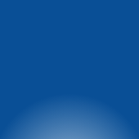
Informacja o
Winterpol Karpacz
warunkach na stoku
Ul. Turystyczna 5
58-540 Karpacz
facebook.com/WinterpolKarpacz
tel. 74 8660 431
tel.: 601 449 545
e-mail:
winterpol@winterpol.eu
Szkoła narciarsko -
Wypożyczalnia M&M