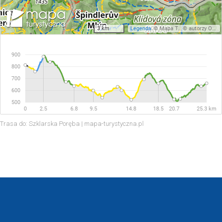
Trasa do: Szklarska Poręba | mapa-turystyczna.pl
WINTERPOL
SZLAKI PIESZE KARPACZ