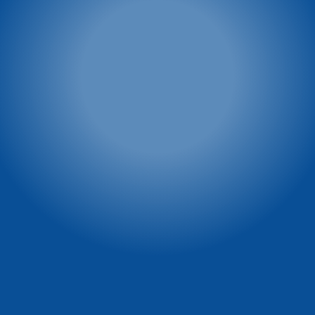
snowboardowa
tel. 886 526 747
Biuro 1: Przy Restauracji
e-mail:
biuro@mmkarpacz.pl
Dziki Wodospad
tel. 601 334 433
Biuro 2: przy dolnej stacji
kolei linowej
tel. 886 527 691
Winterpol marketing
Villa Winterpol
(media, reklama,
ul. Turystyczna 5
współpraca, powierzchnie
58-540 Karpacz
reklamowe)
tel. 661 277 777
tel. 722 230 479
e-mail:
e-mail:
recepcja@winterpol.eu
marketing@winterpol.eu