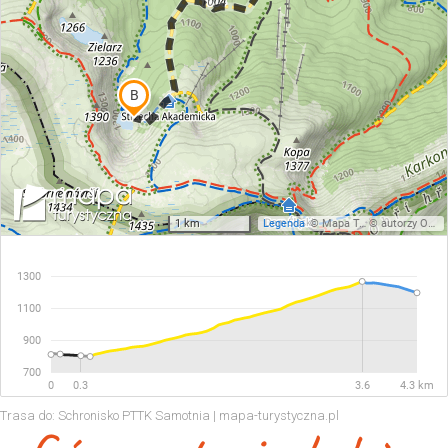
Trasa do: Schronisko PTTK Samotnia | mapa-turystyczna.pl