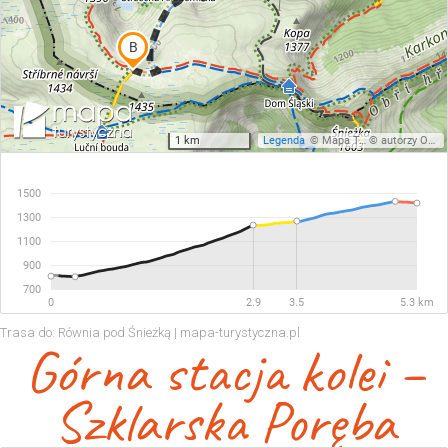
Trasa do: Równia pod Śnieżką | mapa-turystyczna.pl
Górna stacja kolei –
Szklarska Poręba