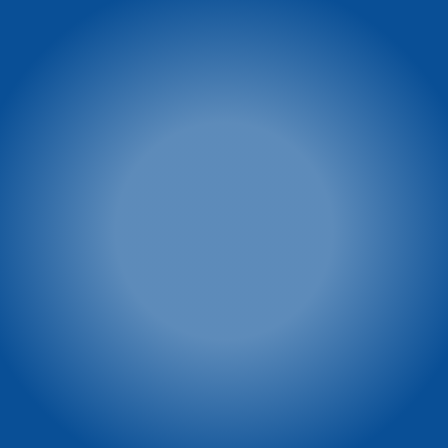
58-540 Karpacz
facebook.com/WinterpolKarpacz
tel. 74 8660 431
tel.: 601 449 545
e-mail:
winterpol@winterpol.eu
Szkoła narciarsko -
Wypożyczalnia M&M
snowboardowa
tel. 886 526 747
Biuro 1: Przy Restauracji
e-mail:
biuro@mmkarpacz.pl
Dziki Wodospad
tel. 601 334 433
Biuro 2: przy dolnej stacji
kolei linowej
tel. 886 527 691
Winterpol marketing
Villa Winterpol
(media, reklama,
ul. Turystyczna 5
współpraca, powierzchnie
58-540 Karpacz
reklamowe)
tel. 661 277 777
tel. 722 230 479
e-mail:
e-mail:
recepcja@winterpol.eu
marketing@winterpol.eu