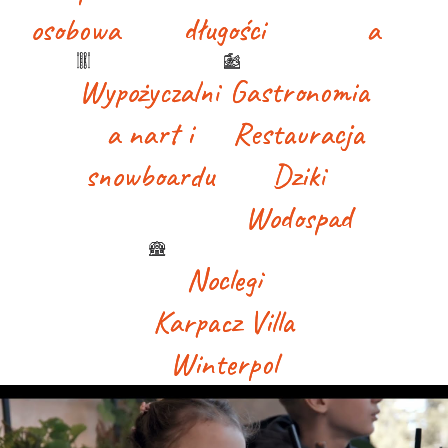
osobowa
osobowa
długości
długości
a
a
Wypożyczalni
Wypożyczalni
Gastronomia
Gastronomia
a nart i
a nart i
Restauracja
Restauracja
snowboardu
snowboardu
Dziki
Dziki
Wodospad
Wodospad
Noclegi
Noclegi
Karpacz Villa
Karpacz Villa
Winterpol
Winterpol