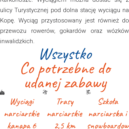
ulicy Turystycznej pod dolna stację wyciągu na
Kopę. Wyciąg przystosowany jest również do
przewozu rowerów, gokardów oraz wózków
inwalidzkich.
Wszystko
Co potrzebne do
udanej zabawy
Wyciągi
Wyciągi
Trasy
Trasy
Szkoła
Szkoła
narciarskie
narciarskie
narciarskie
narciarskie
narciarska i
narciarska i
kanapa 6
kanapa 6
2,5 km
2,5 km
snowboardow
snowboardow