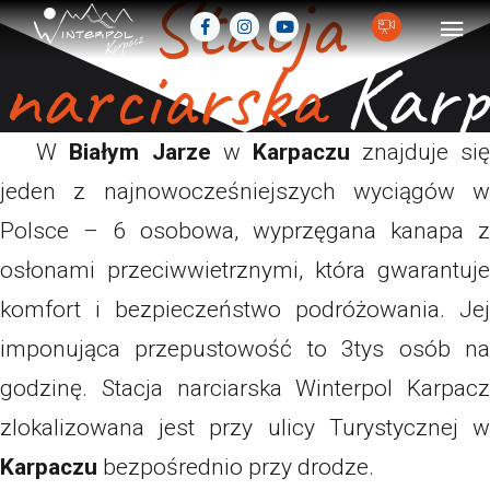
Stacja
narciarska
Karp
W
Białym Jarze
w
Karpaczu
znajduje si
jeden z najnowocześniejszych wyciągów w
Polsce – 6 osobowa, wyprzęgana kanapa z
osłonami przeciwwietrznymi, która gwarantuje
komfort i bezpieczeństwo podróżowania. Jej
imponująca przepustowość to 3tys osób na
godzinę. Stacja narciarska Winterpol Karpacz
zlokalizowana jest przy ulicy Turystycznej w
Karpaczu
bezpośrednio przy drodze.