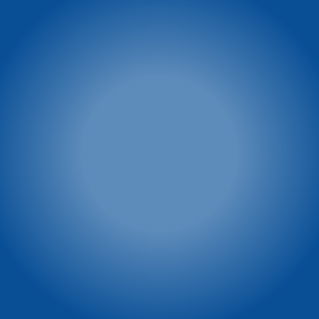
tel. 74 8660 431
tel.: 601 449 545
e-mail:
winterpol@winterpol.eu
Szkoła narciarsko -
Wypożyczalnia M&M
snowboardowa
tel. 886 526 747
Biuro 1: Przy Restauracji
e-mail:
biuro@mmkarpacz.pl
Dziki Wodospad
tel. 601 334 433
Biuro 2: przy dolnej stacji
kolei linowej
tel. 886 527 691
Winterpol marketing
Villa Winterpol
(media, reklama,
ul. Turystyczna 5
współpraca, powierzchnie
58-540 Karpacz
reklamowe)
tel. 661 277 777
tel. 722 230 479
e-mail:
e-mail:
recepcja@winterpol.eu
marketing@winterpol.eu