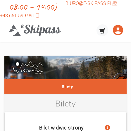
08:00 – 14:00)
BIURO@E-SKIPASS.PL
+48 661 599 991