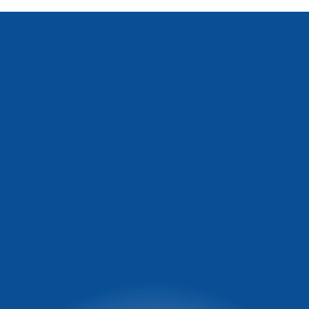
Informacja o
Winterpol Karpacz
warunkach na stoku
Ul. Turystyczna 5
58-540 Karpacz
facebook.com/WinterpolKarpacz