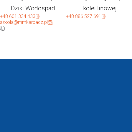
Dziki Wodospad
kolei linowej
+48 601 334 433
+48 886 527 691
szkola@mmkarpacz.pl
WINTERPOL
SZKOŁA M&M KARPACZ