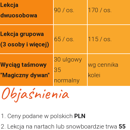
Lekcja
90 / os.
170 / os.
dwuosobowa
Lekcja grupowa
65 / os.
115 / os.
(3 osoby i więcej)
30 ulgowy
Wyciąg taśmowy
wg cennika
35
"Magiczny dywan"
kolei
normalny
Objaśnienia
Ceny podane w polskich
PLN
Lekcja na nartach lub snowboardzie trwa
55