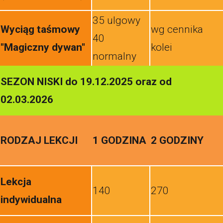
35 ulgowy
Wyciąg taśmowy
wg cennika
40
"Magiczny dywan"
kolei
normalny
SEZON NISKI do 19.12.2025 oraz od
02.03.2026
RODZAJ LEKCJI
1 GODZINA
2 GODZINY
Lekcja
140
270
indywidualna