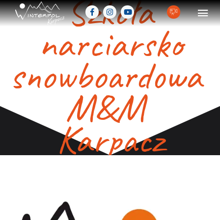
Szkoła
narciarsko
snowboardowa
M&M
Karpacz