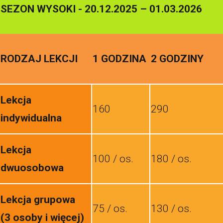
SEZON WYSOKI - 20.12.2025 – 01.03.2026
RODZAJ LEKCJI
1 GODZINA
2 GODZINY
Lekcja
160
290
indywidualna
Lekcja
100 / os.
180 / os.
dwuosobowa
Lekcja grupowa
75 / os.
130 / os.
(3 osoby i więcej)