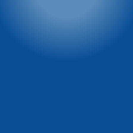
Winterpol marketing
Villa Winterpol
(media, reklama,
ul. Turystyczna 5
współpraca, powierzchnie
58-540 Karpacz
reklamowe)
tel. 661 277 777
tel. 722 230 479
e-mail:
e-mail:
recepcja@winterpol.eu
marketing@winterpol.eu