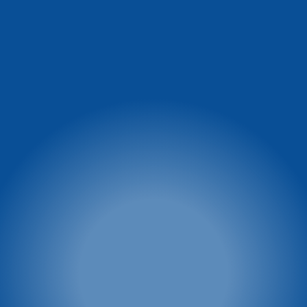
Informacja o
Winterpol Karpacz
warunkach na stoku
Ul. Turystyczna 5
58-540 Karpacz
facebook.com/WinterpolKarpacz
tel. 74 8660 431
tel.: 601 449 545
e-mail:
winterpol@winterpol.eu
Szkoła narciarsko -
Wypożyczalnia M&M
snowboardowa
tel. 886 526 747
Biuro 1: Przy Restauracji
e-mail:
biuro@mmkarpacz.pl
Dziki Wodospad
tel. 601 334 433
Biuro 2: przy dolnej stacji
kolei linowej
tel. 886 527 691