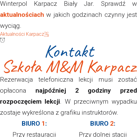
Winterpol Karpacz Biały Jar. Sprawdź w
aktualnościach
w jakich godzinach czynny jest
wyciąg.
Aktualności Karpacz
Kontakt
Szkoła M&M Karpacz
Rezerwacja telefoniczna lekcji musi zostać
opłacona
najpóźniej 2 godziny przed
rozpoczęciem lekcji
. W przeciwnym wypadku
zostaje wykreślona z grafiku instruktorów.
BIURO
1
:
BIURO
2
:
Przy restauracji
Przy dolnej stacji