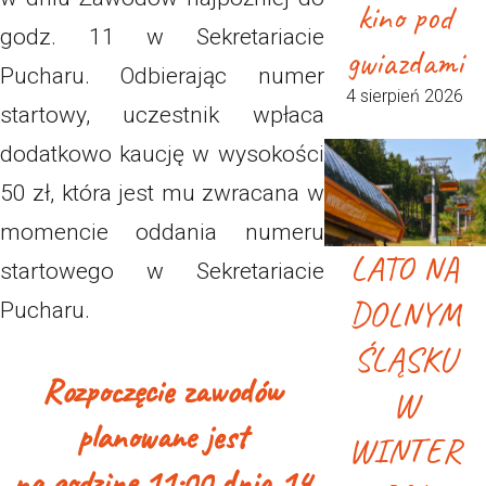
kino pod
godz. 11 w Sekretariacie
gwiazdami
Pucharu. Odbierając numer
4 sierpień 2026
startowy, uczestnik wpłaca
dodatkowo kaucję w wysokości
50 zł, która jest mu zwracana w
momencie oddania numeru
LATO NA
startowego w Sekretariacie
DOLNYM
Pucharu.
ŚLĄSKU
Rozpoczęcie zawodów
W
planowane jest
WINTER
na godzinę 11:00 dnia 14