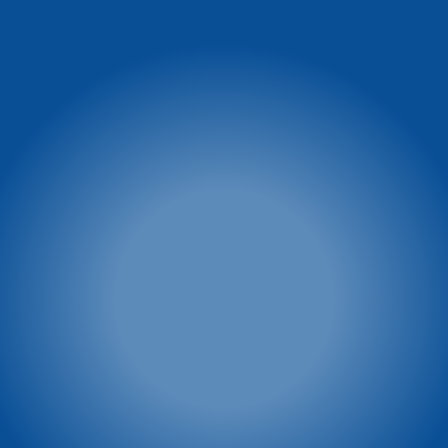
Informacja o
Winterpol Karpacz
warunkach na stoku
Ul. Turystyczna 5
58-540 Karpacz
facebook.com/WinterpolKarpacz
tel. 74 8660 431
tel.: 601 449 545
e-mail:
winterpol@winterpol.eu
Szkoła narciarsko -
Wypożyczalnia M&M
snowboardowa
tel. 886 526 747
Biuro 1: Przy Restauracji
e-mail:
biuro@mmkarpacz.pl
Dziki Wodospad
tel. 601 334 433
Biuro 2: przy dolnej stacji
kolei linowej
tel. 886 527 691
Winterpol marketing
Villa Winterpol
(media, reklama,
ul. Turystyczna 5
współpraca, powierzchnie
58-540 Karpacz