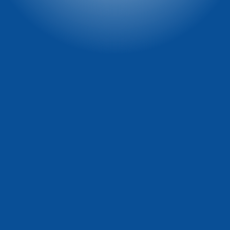
reklamowe)
tel. 661 277 777
tel. 722 230 479
e-mail:
e-mail:
recepcja@winterpol.eu
marketing@winterpol.eu