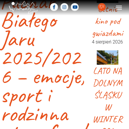
Puchar
Letnie
Białego
kino pod
Jaru
gwiazdami
4 sierpień 2026
2025/202
6 – emocje,
LATO NA
DOLNYM
sport i
ŚLĄSKU
rodzinna
W
WINTER