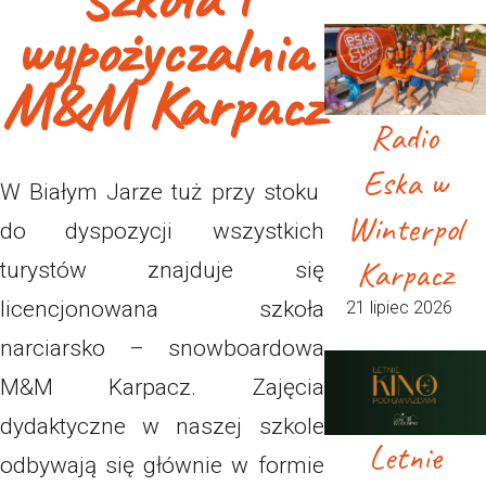
wypożyczalnia
M&M Karpacz
Radio
Eska w
W Białym Jarze tuż przy stoku
Winterpol
do dyspozycji wszystkich
Karpacz
turystów znajduje się
licencjonowana szkoła
21 lipiec 2026
narciarsko – snowboardowa
M&M Karpacz. Zajęcia
dydaktyczne w naszej szkole
Letnie
odbywają się głównie w formie