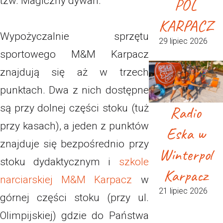
tzw. Magiczny dywan.
POL
KARPACZ
Wypożyczalnie sprzętu
29 lipiec 2026
sportowego M&M Karpacz
znajdują się aż w trzech
punktach. Dwa z nich dostępne
są przy dolnej części stoku (tuż
Radio
przy kasach), a jeden z punktów
Eska w
znajduje się bezpośrednio przy
Winterpol
stoku dydaktycznym i
szkole
Karpacz
narciarskiej M&M Karpacz
w
21 lipiec 2026
górnej części stoku (przy ul.
Olimpijskiej) gdzie do Państwa