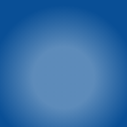
warunkach na stoku
Ul. Turystyczna 5
58-540 Karpacz
facebook.com/WinterpolKarpacz
tel. 74 8660 431
tel.: 601 449 545
e-mail:
winterpol@winterpol.eu
Szkoła narciarsko -
Wypożyczalnia M&M
snowboardowa
tel. 886 526 747
Biuro 1: Przy Restauracji
e-mail:
biuro@mmkarpacz.pl
Dziki Wodospad
tel. 601 334 433
Biuro 2: przy dolnej stacji
kolei linowej
tel. 886 527 691
Winterpol marketing
Villa Winterpol
(media, reklama,
ul. Turystyczna 5
współpraca, powierzchnie
58-540 Karpacz
reklamowe)
tel. 661 277 777
tel. 722 230 479
e-mail: