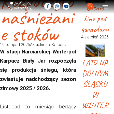
Rozpoczęto
Letnie
naśnieżani
kino pod
e stoków
gwiazdami
4 sierpień 2026
19 listopad 2025
Aktualnosci Karpacz
W stacji Narciarskiej Winterpol
LATO NA
Karpacz Biały Jar rozpoczęła
się produkcja śniegu, która
DOLNYM
zwiastuje nadchodzący sezon
ŚLĄSKU
zimowy 2025 / 2026.
W
WINTER
Listopad to miesiąc będący