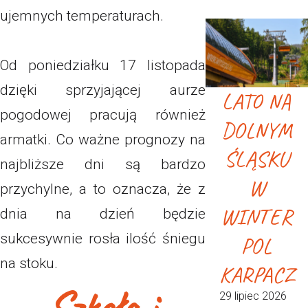
ujemnych temperaturach.
Od poniedziałku 17 listopada
dzięki sprzyjającej aurze
LATO NA
pogodowej pracują również
DOLNYM
armatki. Co ważne prognozy na
ŚLĄSKU
najbliższe dni są bardzo
W
przychylne, a to oznacza, że z
WINTER
dnia na dzień będzie
sukcesywnie rosła ilość śniegu
POL
na stoku.
KARPACZ
Szkoła i
29 lipiec 2026