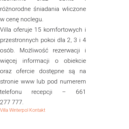
różnorodne śniadania wliczone
w cenę noclegu.
Villa oferuje 15 komfortowych i
przestronnych pokoi dla 2, 3 i 4
osób. Możliwość rezerwacji i
więcej informacji o obiekcie
oraz ofercie dostępne są na
stronie www lub pod numerem
telefonu recepcji – 661
277 777.
Villa Winterpol Kontakt
ERPOL
AKTUALNOŚCI
ZAPRASZAMY JESIENIĄ D