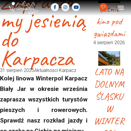
Zaprasza
Letnie
my jesienią
kino pod
do
gwiazdami
4 sierpień 2026
Karpacza
LATO NA
31 sierpień 2025
Aktualnosci Karpacz
Kolej linowa Winterpol Karpacz
DOLNYM
Biały Jar w okresie września
ŚLĄSKU
zaprasza wszystkich turystów
W
pieszych i rowerowych.
WINTER
Sprawdź nasz rozkład jazdy i