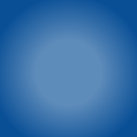
Ul. Turystyczna 5
58-540 Karpacz
facebook.com/WinterpolKarpacz
tel. 74 8660 431
tel.: 601 449 545
e-mail:
winterpol@winterpol.eu
Szkoła narciarsko -
Wypożyczalnia M&M
snowboardowa
tel. 886 526 747
Biuro 1: Przy Restauracji
e-mail:
biuro@mmkarpacz.pl
Dziki Wodospad
tel. 601 334 433
Biuro 2: przy dolnej stacji
kolei linowej
tel. 886 527 691
Winterpol marketing
Villa Winterpol
(media, reklama,
ul. Turystyczna 5
współpraca, powierzchnie
58-540 Karpacz
reklamowe)
tel. 661 277 777
tel. 722 230 479
e-mail:
e-mail:
recepcja@winterpol.eu
marketing@winterpol.eu