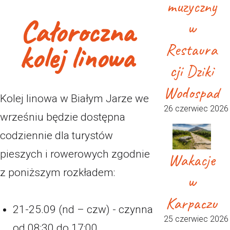
muzyczny
Całoroczna
w
kolej linowa
Restaura
cji Dziki
Wodospad
Kolej linowa w Białym Jarze we
26 czerwiec 2026
wrześniu będzie dostępna
codziennie dla turystów
pieszych i rowerowych zgodnie
Wakacje
z poniższym rozkładem:
w
Karpaczu
21-25.09 (nd – czw) - czynna
25 czerwiec 2026
od 08:30 do 17:00