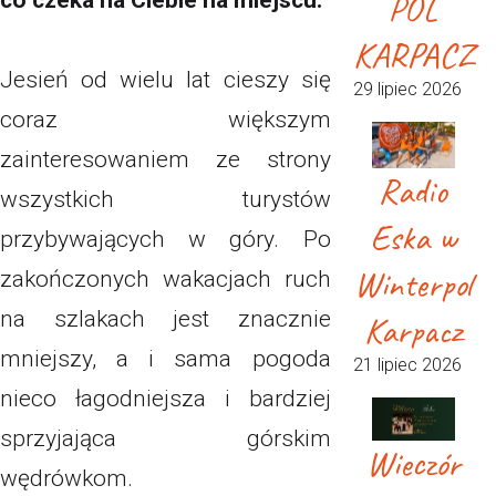
POL
co czeka na Ciebie na miejscu.
KARPACZ
Jesień od wielu lat cieszy się
29 lipiec 2026
coraz większym
zainteresowaniem ze strony
Radio
wszystkich turystów
Eska w
przybywających w góry. Po
Winterpol
zakończonych wakacjach ruch
na szlakach jest znacznie
Karpacz
mniejszy, a i sama pogoda
21 lipiec 2026
nieco łagodniejsza i bardziej
sprzyjająca górskim
Wieczór
wędrówkom.