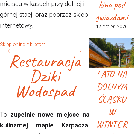
kino pod
miejscu w kasach przy dolnej i
gwiazdami
górnej stacji oraz poprzez sklep
internetowy.
4 sierpień 2026
Sklep online z biletami
Restauracja
Dziki
LATO NA
Wodospad
DOLNYM
ŚLĄSKU
W
To
zupełnie nowe miejsce na
WINTER
kulinarnej mapie Karpacza
.