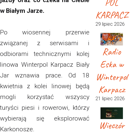
POL
jazdy oraz co czeka na Ciebie
w Białym Jarze.
KARPACZ
29 lipiec 2026
Po wiosennej przerwie
związanej z serwisami i
Radio
odbiorami technicznymi kolej
Eska w
linowa Winterpol Karpacz Biały
Winterpol
Jar wznawia prace. Od 18
kwietnia z kolei linowej będą
Karpacz
mogli korzystać wszyscy
21 lipiec 2026
turyści piesi i rowerowi, którzy
wybierają się eksplorować
Wieczór
Karkonosze.