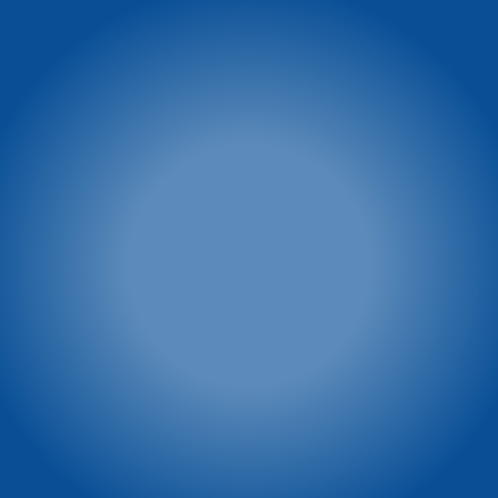
Ul. Turystyczna 5
58-540 Karpacz
facebook.com/WinterpolKarpacz
tel. 74 8660 431
tel.: 601 449 545
e-mail:
winterpol@winterpol.eu
Szkoła narciarsko -
Wypożyczalnia M&M
snowboardowa
tel. 886 526 747
Biuro 1: Przy Restauracji
e-mail:
biuro@mmkarpacz.pl
Dziki Wodospad
tel. 601 334 433
Biuro 2: przy dolnej stacji
kolei linowej
tel. 886 527 691
Winterpol marketing
Villa Winterpol
(media, reklama,
ul. Turystyczna 5
współpraca, powierzchnie
58-540 Karpacz
reklamowe)
tel. 661 277 777
tel. 722 230 479
e-mail:
e-mail:
recepcja@winterpol.eu
marketing@winterpol.eu