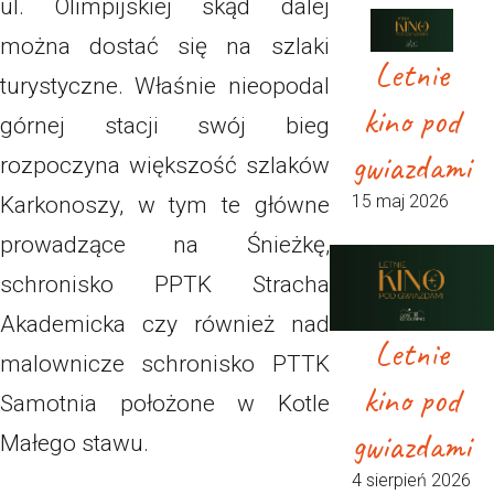
ul. Olimpijskiej skąd dalej
można dostać się na szlaki
Letnie
turystyczne. Właśnie nieopodal
kino pod
górnej stacji swój bieg
gwiazdami
rozpoczyna większość szlaków
15 maj 2026
Karkonoszy, w tym te główne
prowadzące na Śnieżkę,
schronisko PPTK Stracha
Akademicka czy również nad
Letnie
malownicze schronisko PTTK
kino pod
Samotnia położone w Kotle
gwiazdami
Małego stawu.
4 sierpień 2026