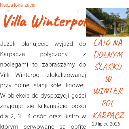
Nasza lokalizacja
Villa Winterpol
LATO NA
Jeżeli planujecie wyjazd do
DOLNYM
Karpacza połączony z
ŚLĄSKU
noclegami to zapraszamy do
Villi Winterpol zlokalizowanej
W
przy dolnej stacji kolei linowej.
WINTER
W obiekcie do dyspozycji gości
POL
znajduje się kilkanaście pokoi
KARPACZ
dla 2, 3 i 4 osób oraz Bistro w
29 lipiec 2026
którym serwowane są obfite