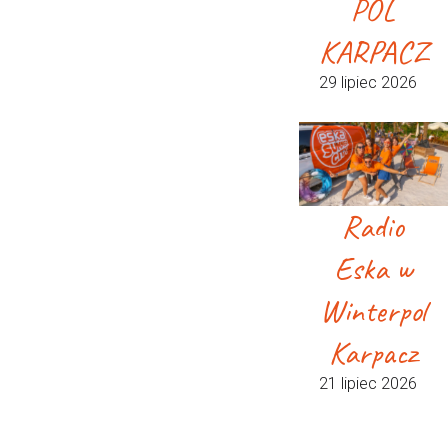
POL
KARPACZ
29 lipiec 2026
Radio
Eska w
Winterpol
Karpacz
21 lipiec 2026
POL
AKTUALNOŚCI
WIOSENNY ROZKŁAD JAZDY 