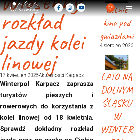
Wiosenny
Letnie
rozkład
kino pod
jazdy kolei
gwiazdami
4 sierpień 2026
linowej
LATO NA
17 kwiecień 2025
Aktualnosci Karpacz
Winterpol Karpacz zaprasza
DOLNYM
turystów pieszych i
ŚLĄSKU
rowerowych do korzystania z
W
kolei linowej od 18 kwietnia.
WINTER
Sprawdź dokładny rozkład