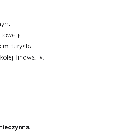
acji narciarskiej Winterpol Karpacz Biały
t w pracy ośrodka – wszak bezpieczeństwo
utnym priorytetem. Wszystkie prace serwisowe
ortowego Dozoru Technicznego. Wszystko to
m turystom, korzystanie z bezpiecznego i
kolej linowa. W tym roku prace serwisowe
 nieczynna.