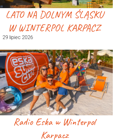
LATO NA DOLNYM ŚLĄSKU
W WINTERPOL KARPACZ
29 lipiec 2026
Radio Eska w Winterpol
Karpacz