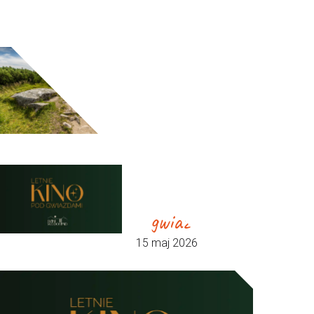
Wodospad
26 czerwiec 2026
Wakacje w
Karpaczu
25 czerwiec 2026
Letnie kino
pod
gwiazdami
15 maj 2026