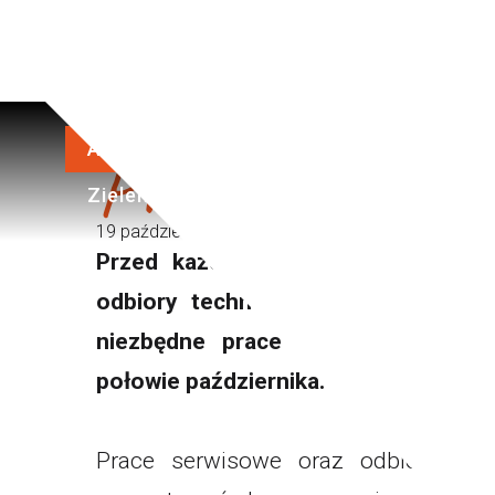
25.6°C
Przerwa tech
Aktualności
Zima
Lato
No
Zieleniec
19 październik 2025
Aktualnosci Karpacz
Przed każdym sezonem zimowym ko
odbiory techniczne co wiąże się z
niezbędne prace serwisowe przed
połowie października.
Prace serwisowe oraz odbiory tech