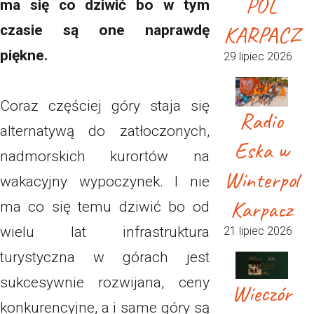
POL
ma się co dziwić bo w tym
KARPACZ
czasie są one naprawdę
piękne.
29 lipiec 2026
Coraz częściej góry staja się
Radio
alternatywą do zatłoczonych,
Eska w
nadmorskich kurortów na
Winterpol
wakacyjny wypoczynek. I nie
Karpacz
ma co się temu dziwić bo od
wielu lat infrastruktura
21 lipiec 2026
turystyczna w górach jest
sukcesywnie rozwijana, ceny
Wieczór
konkurencyjne, a i same góry są