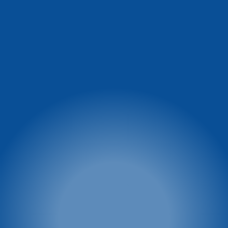
Informacja o
Winterpol Karpacz
warunkach na stoku
Ul. Turystyczna 5
58-540 Karpacz
facebook.com/WinterpolKarpacz
tel. 74 8660 431
tel.: 601 449 545
e-mail:
winterpol@winterpol.eu
Szkoła narciarsko -
Wypożyczalnia M&M
snowboardowa
tel. 886 526 747
Biuro 1: Przy Restauracji
e-mail:
biuro@mmkarpacz.pl
Dziki Wodospad
tel. 601 334 433
Biuro 2: przy dolnej stacji
kolei linowej