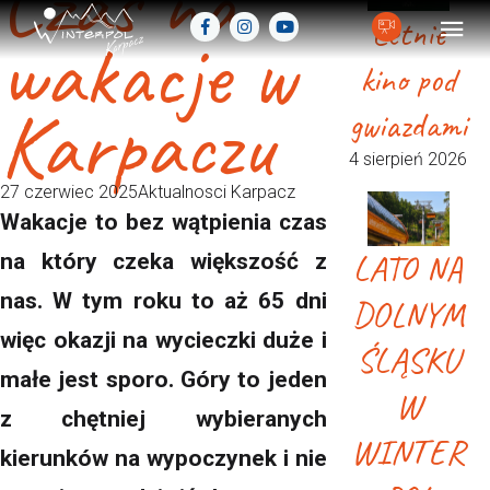
Czas na
Letnie
wakacje w
kino pod
Karpaczu
gwiazdami
4 sierpień 2026
27 czerwiec 2025
Aktualnosci Karpacz
Wakacje to bez wątpienia czas
LATO NA
na który czeka większość z
nas. W tym roku to aż 65 dni
DOLNYM
więc okazji na wycieczki duże i
ŚLĄSKU
małe jest sporo. Góry to jeden
W
z chętniej wybieranych
WINTER
kierunków na wypoczynek i nie