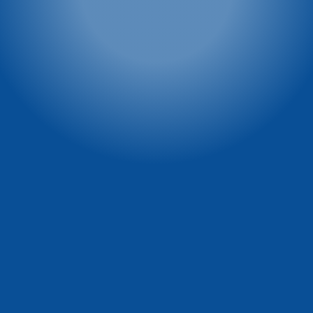
tel. 886 527 691
Winterpol marketing
Villa Winterpol
(media, reklama,
ul. Turystyczna 5
współpraca, powierzchnie
58-540 Karpacz
reklamowe)
tel. 661 277 777
tel. 722 230 479
e-mail:
e-mail:
recepcja@winterpol.eu
marketing@winterpol.eu