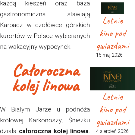
każdą kieszeń oraz baza
gastronomiczna stawiają
Letnie
Karpacz w czołówce górskich
kino pod
kurortów w Polsce wybieranych
gwiazdami
na wakacyjny wypocynek.
15 maj 2026
Całoroczna
kolej linowa
Letnie
kino pod
W Białym Jarze u podnóża
gwiazdami
królowej Karkonoszy, Śnieżku
działa
całoroczna kolej linowa
.
4 sierpień 2026