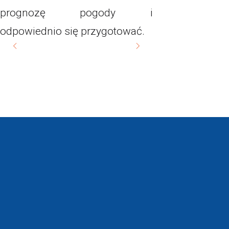
prognozę pogody i
odpowiednio się przygotować.
INTERPOL
AKTUALNOŚCI
CZAS NA WAKACJE W 