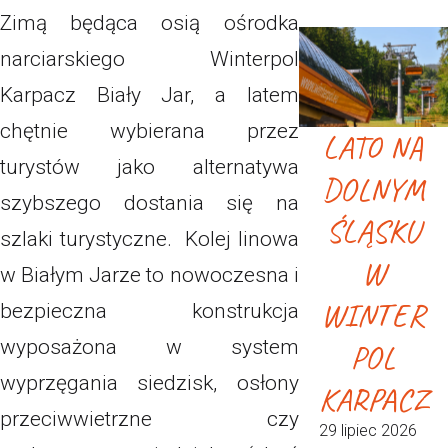
Zimą będąca osią ośrodka
narciarskiego Winterpol
Karpacz Biały Jar, a latem
chętnie wybierana przez
LATO NA
turystów jako alternatywa
DOLNYM
szybszego dostania się na
ŚLĄSKU
szlaki turystyczne. Kolej linowa
W
w Białym Jarze to nowoczesna i
WINTER
bezpieczna konstrukcja
wyposażona w system
POL
wyprzęgania siedzisk, osłony
KARPACZ
przeciwwietrzne czy
29 lipiec 2026